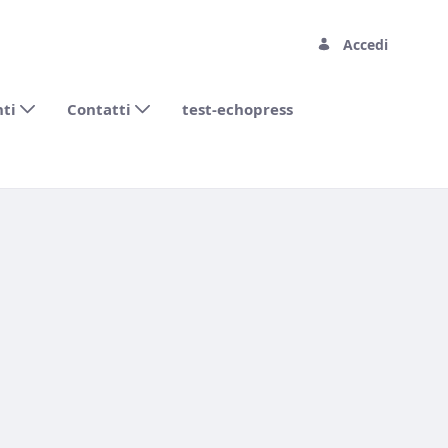
Accedi
nti
Contatti
test-echopress