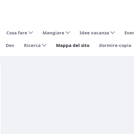
Cosa fare
Mangiare
Idee vacanza
Eve
Dev
Ricerca
Mappa del sito
dormire-copia