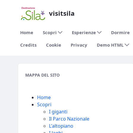
visitsila
Home
Scopri
Esperienze
Dormire
Credits
Cookie
Privacy
Demo HTML
Mappa del sito - visitsila
MAPPA DEL SITO
Home
Scopri
I giganti
Il Parco Nazionale
L'altopiano