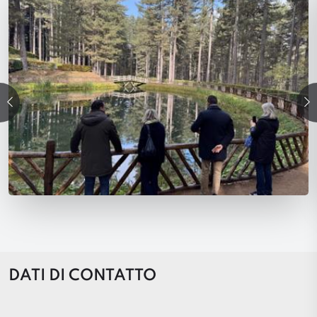
precedente
Su
DATI DI CONTATTO