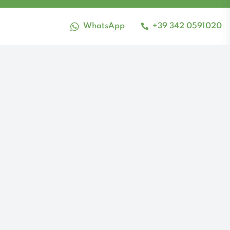
WhatsApp
+39 342 0591020
Alto contrasto
VISIT SILA
Via Tasso, 13, 87052 Camigliatello
Silano CS
Tel: 342 059 1020 - Email:
info@visitsila.it
Facebook
Instagram
Youtube
Iniziativa finanziata dal FEASR (Fondo Europeo Agricolo