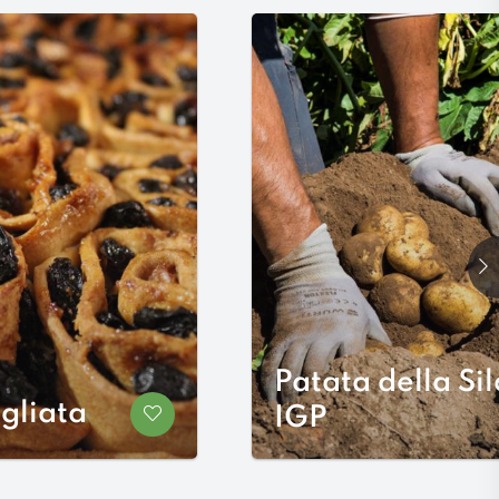
Su
Patata della Sil
igliata
Salva nei preferiti
IGP