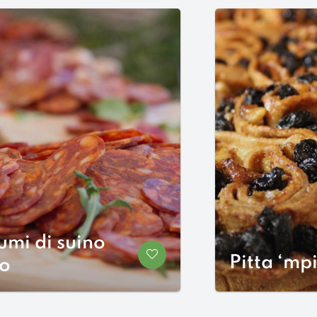
umi di suino
Salva nei preferiti
Pitta ‘mp
o