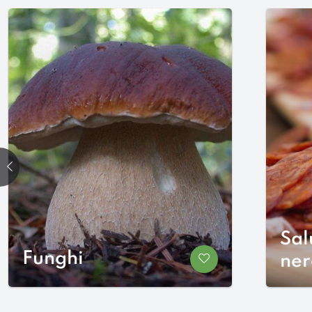
precedente
Sal
Funghi
Salva nei preferiti
ner