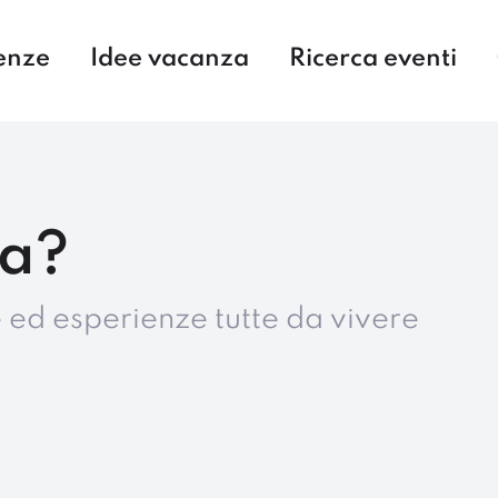
enze
Idee vacanza
Ricerca eventi
la?
te ed esperienze tutte da vivere