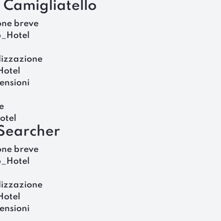
 Camigliatello
one breve
o_Hotel
lizzazione
Hotel
ensioni
e
otel
 Searcher
one breve
o_Hotel
lizzazione
Hotel
ensioni