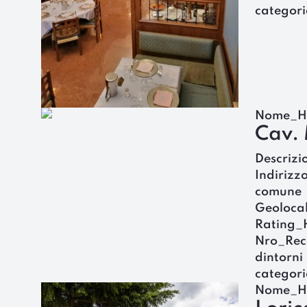
categori
Nome_H
Cav. 
Descrizi
Indirizz
comune
Geoloca
Rating_
Nro_Rec
dintorni
categori
Nome_H