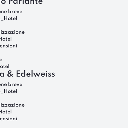
llo Parlante
one breve
o_Hotel
lizzazione
Hotel
ensioni
e
otel
a & Edelweiss
one breve
o_Hotel
lizzazione
Hotel
ensioni