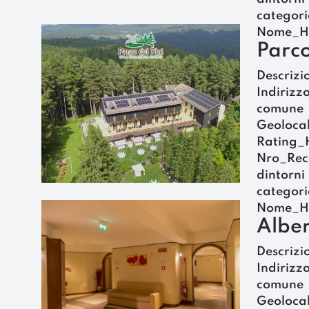
categori
Nome_H
Parco
Descrizi
Indirizz
comune
Geoloca
Rating_
Nro_Rec
dintorni
categori
Nome_H
Alber
Descrizi
Indirizz
comune
Geoloca