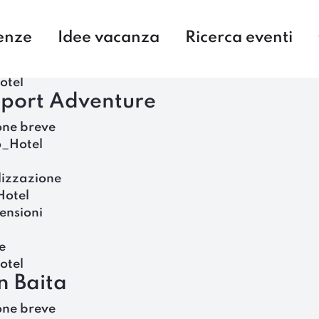
enze
Idee vacanza
Ricerca eventi
otel
Sport Adventure
one breve
o_Hotel
lizzazione
Hotel
ensioni
e
otel
n Baita
one breve