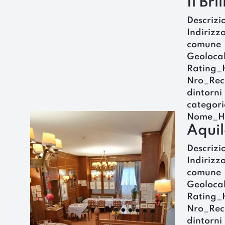
Il Bri
Descrizi
Indirizz
comune
Geoloca
Rating_
Nro_Rec
dintorni
categori
Nome_H
Aquil
Descrizi
Indirizz
comune
Geoloca
Rating_
Nro_Rec
dintorni