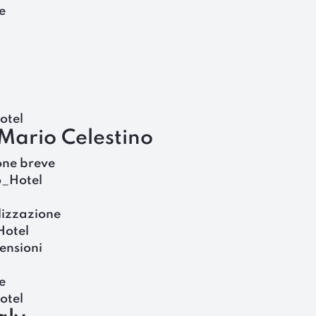
e
otel
Mario Celestino
one breve
o_Hotel
lizzazione
Hotel
ensioni
e
otel