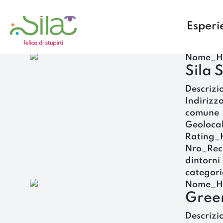
Esperi
Nome_H
Sila 
Descrizi
Indirizz
comune
Geoloca
Rating_
Nro_Rec
dintorni
categori
Nome_H
Gree
Descrizi