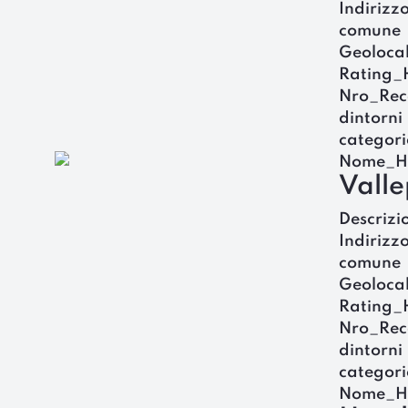
Indirizz
comune
Geoloca
Rating_
Nro_Rec
dintorni
categori
Nome_H
Valle
Descrizi
Indirizz
comune
Geoloca
Rating_
Nro_Rec
dintorni
categori
Nome_H