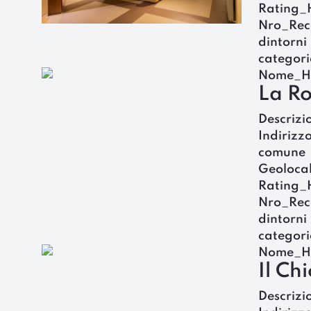
Rating_
Nro_Rec
dintorni
categori
Nome_H
La Ro
Descrizi
Indirizz
comune
Geoloca
Rating_
Nro_Rec
dintorni
categori
Nome_H
Il Ch
Descrizi