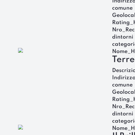
Indirizz
comune
Geoloca
Rating_
Nro_Rec
dintorni
categori
Nome_H
Terre
Descrizi
Indirizz
comune
Geoloca
Rating_
Nro_Rec
dintorni
categori
Nome_H