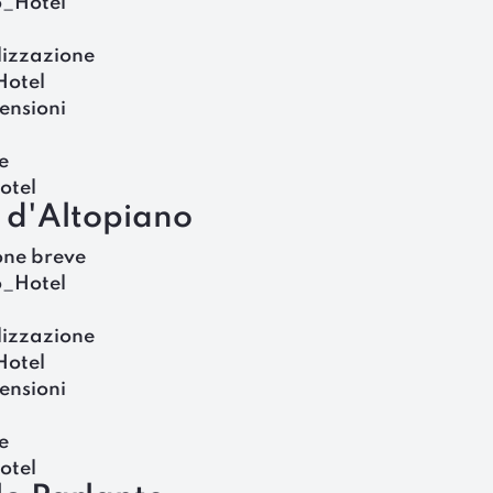
o_Hotel
lizzazione
Hotel
ensioni
e
otel
 d'Altopiano
one breve
o_Hotel
lizzazione
Hotel
ensioni
e
otel