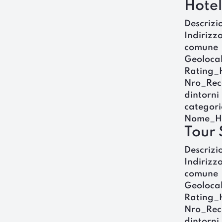
Hotel
Descrizi
Indirizz
comune
Geoloca
Rating_
Nro_Rec
dintorni
categori
Nome_H
Tour
Descrizi
Indirizz
comune
Geoloca
Rating_
Nro_Rec
dintorni