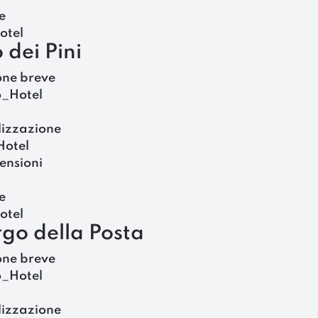
e
otel
 dei Pini
one breve
o_Hotel
lizzazione
Hotel
ensioni
e
otel
go della Posta
one breve
o_Hotel
lizzazione