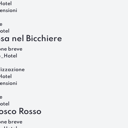
Hotel
ensioni
e
otel
sa nel Bicchiere
one breve
o_Hotel
lizzazione
Hotel
ensioni
e
otel
iosco Rosso
one breve