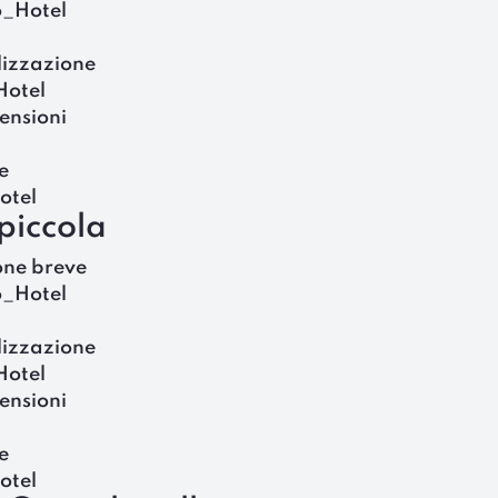
o_Hotel
lizzazione
Hotel
ensioni
e
otel
piccola
one breve
o_Hotel
lizzazione
Hotel
ensioni
e
otel