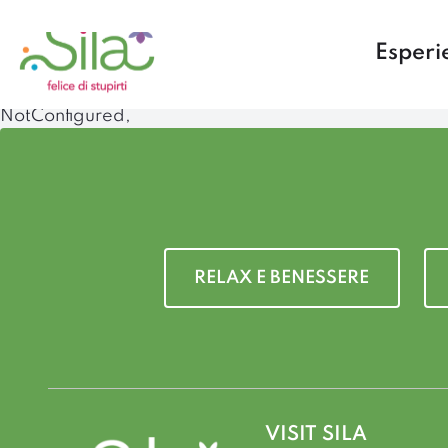
Esperi
NotConfigured,
RELAX E BENESSERE
VISIT SILA