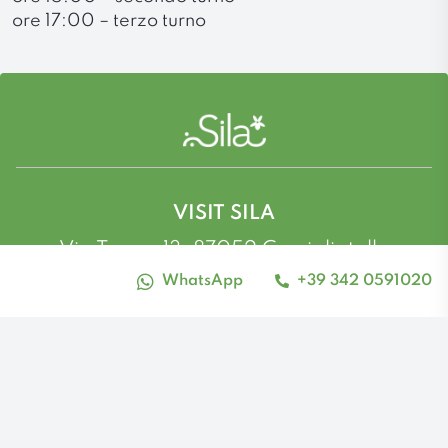
ore 17:00 – terzo turno
VISIT SILA
Via Tasso, 13, 87052 Camigliatello
Silano CS
WhatsApp
+39 342 0591020
alto_contrasto
Tel: 342 059 1020 - Email:
info@visitsila.it
Facebook
Instagram
Youtube