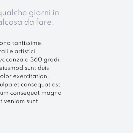
ualche giorni in
alcosa da fare.
sono tantissime:
li e artistici,
 vacanza a 360 gradi.
eiusmod sunt duis
lor exercitation.
lpa et consequat est
cillum consequat magna
it veniam sunt