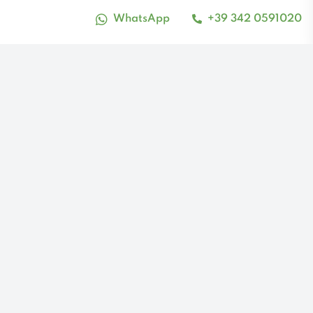
WhatsApp
+39 342 0591020
alto_contrasto
Nome attività
Proident cupidatat occaecat est elit aliqua
excepteur deserunt tempor mollit cupidatat.
Duis deserunt irure occaecat sint officia
consequat do mollit.
Vedi tutti