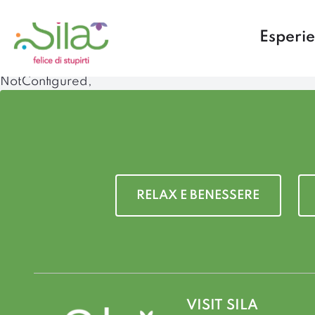
Esperi
NotConfigured,
RELAX E BENESSERE
VISIT SILA