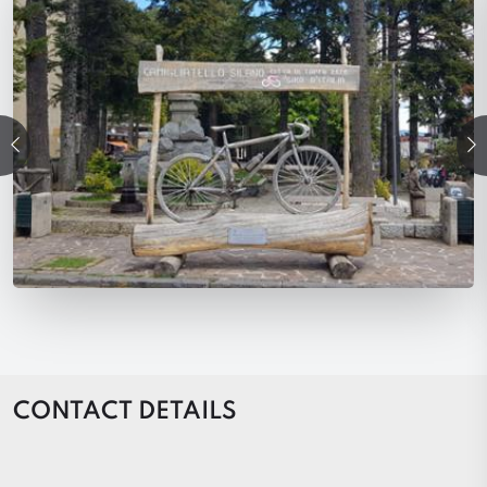
precedente
Su
CONTACT DETAILS