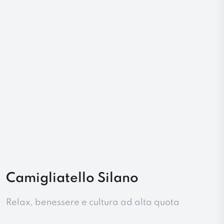
Camigliatello Silano
Relax, benessere e cultura ad alta quota