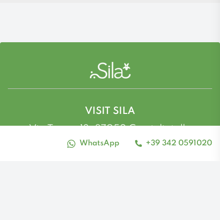
VISIT SILA
Via Tasso, 13, 87052 Camigliatello
Silano CS
WhatsApp
+39 342 0591020
alto_contrasto
Tel: 342 059 1020 - Email:
info@visitsila.it
Facebook
Instagram
Youtube