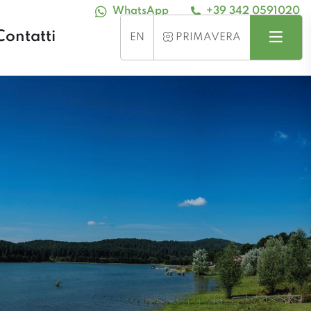
WhatsApp
+39 342 0591020
Contatti
Search
Menu
SEASON
EN
PRIMAVERA