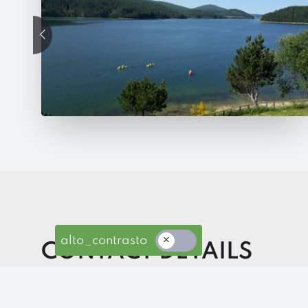
precedente
alto_contrasto
CONTACT DETAILS