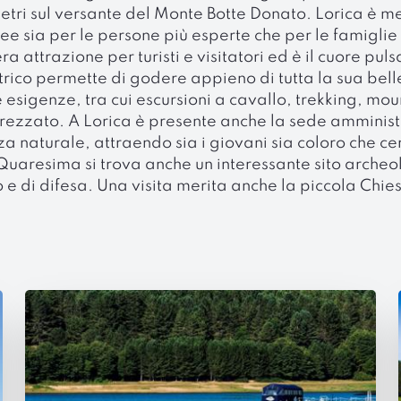
metri sul versante del Monte Botte Donato. Lorica è me
nee sia per le persone più esperte che per le famiglie
a attrazione per turisti e visitatori ed è il cuore pul
ettrico permette di godere appieno di tutta la sua be
le esigenze, tra cui escursioni a cavallo, trekking, m
trezzato. A Lorica è presente anche la sede amminist
za naturale, attraendo sia i giovani sia coloro che 
Quaresima si trova anche un interessante sito archeolo
to e di difesa. Una visita merita anche la piccola Chi